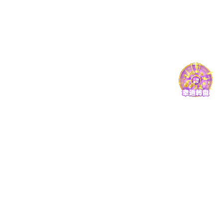
功能模块更新 · 分类查看版本
演进
我们从功能角度归纳最近多个版本的主要更新内容，便于你